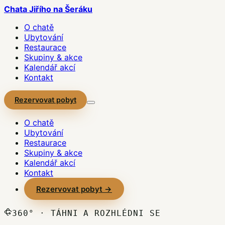
Chata Jiřího
na Šeráku
O chatě
Ubytování
Restaurace
Skupiny & akce
Kalendář akcí
Kontakt
Rezervovat pobyt
O chatě
Ubytování
Restaurace
Skupiny & akce
Kalendář akcí
Kontakt
Rezervovat pobyt →
360° · TÁHNI A ROZHLÉDNI SE