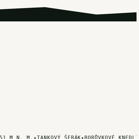
 M N. M.
✦
TANKOVÝ ŠERÁK
✦
BORŮVKOVÉ KNEDLÍKY