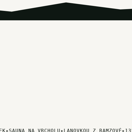
✦
SAUNA NA VRCHOLU
✦
LANOVKOU Z RAMZOVÉ
✦
1351